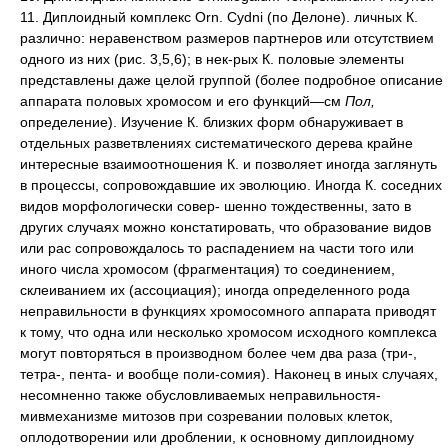
11. Диплоидный комплекс Orn. Cydni (по Делоне). личных К.
различно: неравенством размеров партнеров или отсутствием
одного из них (рис. 3,5,6); в нек-рых К. половые элементы
представлены даже целой группой (более подробное описание
аппарата половых хромосом и его функций—см
Пол,
определение). Изучение К. близких форм обнаруживает в
отдельных разветвлениях систематического дерева крайне
интересные взаимоотношения К. и позволяет иногда заглянуть
в процессы, сопровождавшие их эволюцию. Иногда К. соседних
видов морфологически совер- шенно тождественны, зато в
других случаях можно констатировать, что образование видов
или рас сопровождалось то распадением на части того или
иного числа хромосом (фрагментация) то соединением,
склеиванием их (ассоциация); иногда определенного рода
неправильности в функциях хромосомного аппарата приводят
к тому, что одна или несколько хромосом исходного комплекса
могут повторяться в производном более чем два раза (три-,
тетра-, пента- и вообще поли-сомия). Наконец в иных случаях,
несомненно также обусловливаемых неправильностя-
мивмеханизме митозов при созревании половых клеток,
оплодотворении или дроблении, к основному диплоидному