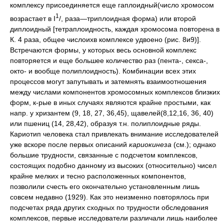
комплексу присоединяется еще гаплоидный(число хромосом
1
возрастает в I
/, раза—триплоидная форма) или второй
диплоидный [тетраплоидность, каждая хромосома повторена в
К. 4 раза, общее числоихв комплексе удвоено (рис. 8и9)].
Встречаются формы, у которых весь основной комплекс
повторяется и еще большее количество раз (пента-, секса-,
окто- и вообще полиплоидность). Комбинации всех этих
процессов могут запутывать и затемнять взаимоотношения
между числами компонентов хромосомных комплексов близких
форм, к-рые в иных случаях являются крайне простыми, как
напр. у хризантем (9, 18, 27, 36,45), щавелей(8,12,16, 36, 40)
или пшениц (14, 28,42), образуя т.н. полиплоидные ряды.
Кариотип человека стал привлекать внимание исследователей
уже вскоре после первых описаний
кариокинеза
(см.); однако
большие трудности, связанные с подсчетом комплексов,
состоящих подобно данному из высоких (относительно) чисел
крайне мелких и тесно расположенных компонентов,
позволили счесть его окончательно установленным лишь
совсем недавно (1929). Как это неизменно повторялось при
подсчетах ряда других сходных по трудности обследования
комплексов, первые исследователи различали лишь наиболее