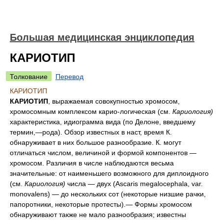
Большая медицинская энциклопедия
КАРИОТИП
Толкование
Перевод
КАРИОТИП
КАРИОТИП
, выражаемая совокупностью хромосом,
хромосомным комплексом карио-логическая (см.
Кариология)
характеристика, идиограмма вида (по Делоне, введшему
термин,—рода). Обзор известных в наст, время К.
обнаруживает в них большое разнообразие. К. могут
отличаться числом, величиной и формой компонентов —
хромосом. Различия в числе наблюдаются весьма
значительные: от наименьшего возможного для диплоидного
(см.
Кариология)
числа — двух (Ascaris megalocephala, var.
monovalens) — до нескольких сот (некоторые низшие рачки,
папоротники, некоторые протесты).— Формы хромосом
обнаруживают также не мало разнообразия; известны