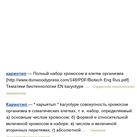
кариотип
— Полный набор хромосом в клетке организма
[http://www.dunwoodypress.com/148/PDF/Biotech Eng Rus.pdf]
Тематики биотехнологии EN karyotype …
Справочник технического
переводчика
Кариотип
— * карыятып * karyotype совокупность хромосом
организма в соматических клетках, т. е. набор, определяемый:
а) основным числом хромосом; б) формой и относительной
величиной хромосом в наборе; в) числом и величиной
вторичных перетяжек; г) абсолютной …
Генетика.
Энциклопедический словарь