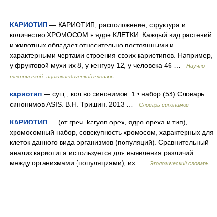
КАРИОТИП
— КАРИОТИП, расположение, структура и
количество ХРОМОСОМ в ядре КЛЕТКИ. Каждый вид растений
и животных обладает относительно постоянными и
характерными чертами строения своих кариотипов. Например,
у фруктовой мухи их 8, у кенгуру 12, у человека 46 …
Научно-
технический энциклопедический словарь
кариотип
— сущ., кол во синонимов: 1 • набор (53) Словарь
синонимов ASIS. В.Н. Тришин. 2013 …
Словарь синонимов
КАРИОТИП
— (от греч. karyon орех, ядро ореха и тип),
хромосомный набор, совокупность хромосом, характерных для
клеток данного вида организмов (популяций). Сравнительный
анализ кариотипа используется для выявления различий
между организмами (популяциями), их …
Экологический словарь