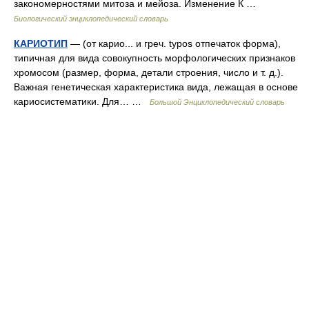
закономерностями митоза и мейоза. Изменение К …
Биологический энциклопедический словарь
КАРИОТИП
— (от карио... и греч. typos отпечаток форма),
типичная для вида совокупность морфологических признаков
хромосом (размер, форма, детали строения, число и т. д.).
Важная генетическая характеристика вида, лежащая в основе
кариосистематики. Для… …
Большой Энциклопедический словарь