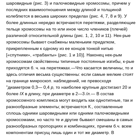
шаровидные (рис. 3) и палочковидные хромосомы, причем у
последних взаимоотношения между длиной и толщиной
колеблются в весьма широких пределах (рис. 4, 7, 8 и 9). У
более длинных нередко встречаются перетяжки, разделяющие
тельце хромосомы на то или иное число члеников (плечей)
различной относительной длины (рис. 1, 2, 10 и 11). Нек-рые
хромосомы бывают снабжены маленьким придатком,
прикрепленным к одному из ее концов тонкой нитью
[«спутники», «трабанты» (рис. 1 и 10)]. Наконец нек-рым
хромосомам свойственны типичные постоянные изгибы, к-рые
приходятся б. ч. на перетяжках.—Что касается величины, то и
здесь отличия весьма существенны: если самые мелкие стоят
на границе микроскоп. наблюдений, не превосходя
"диаметром 0,3— 0,4
р,
то наиболее крупные достигают 20 и
более
IX
в длину, при диаметре в 2—3
/л.
— В состав
хромосомного комплекса могут входить как однотипные, так и
разнообразные элементы; встречаются К., составленные
сплошь одними шаровидными или одними палочковидными
хромосомами, но часто те и другие бывают смешаны в самых
разнообразных пропорциях и комбинациях, причем б.ч. всем
компонентам присущ лишь один и тот же диаметр. В