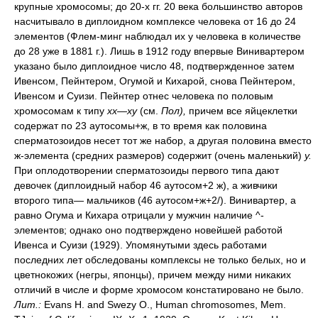
крупные хромосомы; до 20-х гг. 20 века большинство авторов
насчитывало в диплоидном комплексе человека от 16 до 24
элементов (Флем-минг наблюдал их у человека в количестве
до 28 уже в 1881 г.). Лишь в 1912 году впервые Винивартером
указано было диплоидное число 48, подтвержденное затем
Ивенсом, Пейнтером, Огумой и Кихарой, снова Пейнтером,
Ивенсом и Суизи. Пейнтер отнес человека по половым
хромосомам к типу
хх
—
ху
(см.
Пол),
причем все яйцеклетки
содержат по 23 аутосомы+ж, в то время как половина
сперматозоидов несет тот же набор, а другая половина вместо
ж-элемента (средних размеров) содержит (очень маленький)
у.
При оплодотворении сперматозоиды первого типа дают
девочек (диплоидный набор 46 аутосом+2 ж), а живчики
второго типа— мальчиков (46 аутосом+ж+2/). Винивартер, а
равно Огума и Кихара отрицали у мужчин наличие ^-
элементов; однако оно подтверждено новейшей работой
Ивенса и Суизи (1929). Упомянутыми здесь работами
последних лет обследованы комплексы не только белых, но и
цветнокожих (негры, японцы), причем между ними никаких
отличий в числе и форме хромосом констатировано не было.
Лит.:
Evans H. and Swezy О., Human chromosomes, Mem.