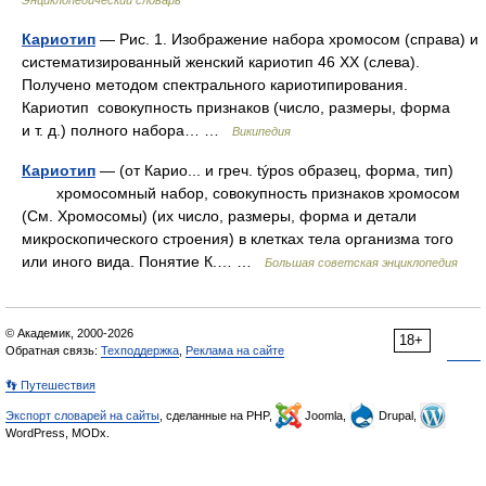
Кариотип
— Рис. 1. Изображение набора хромосом (справа) и
систематизированный женский кариотип 46 XX (слева).
Получено методом спектрального кариотипирования.
Кариотип совокупность признаков (число, размеры, форма
и т. д.) полного набора… …
Википедия
Кариотип
— (от Карио... и греч. týpos образец, форма, тип)
хромосомный набор, совокупность признаков хромосом
(См. Хромосомы) (их число, размеры, форма и детали
микроскопического строения) в клетках тела организма того
или иного вида. Понятие К.… …
Большая советская энциклопедия
© Академик, 2000-2026
18+
Обратная связь:
Техподдержка
,
Реклама на сайте
👣 Путешествия
Экспорт словарей на сайты
, сделанные на PHP,
Joomla,
Drupal,
WordPress, MODx.