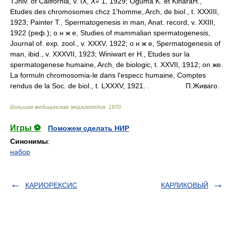
TJniv. of California, v. IX,
X»
1, 1929; Oguma K. et KiharaH.,
Etudes des chromosomes chcz 1'homme, Arch, de biol., t. XXXIII,
1923; Painter Т., Spermatogenesis in man, Anat. record, v. XXIII,
1922 (реф.); о н ж е, Studies of mammalian spermatogenesis,
Journal of. exp. zool., v. XXXV, 1922; о н ж е, Spermatogenesis of
man, ibid., v. XXXVII, 1923; Winiwart ег Н., Etudes sur la
spermatogenese humaine, Arch, de biologic, t. XXVII, 1912; on же.
La formuln chromosomia-le dans l'especc humaine, Comptes
rendus de la Soc. de biol., t. LXXXV, 1921. .
П.Живаго.
Большая медицинская энциклопедия
.
1970
.
Игры ⚽
Поможем сделать НИР
Синонимы
:
набор
КАРИОРЕКСИС
КАРЛИКОВЫЙ