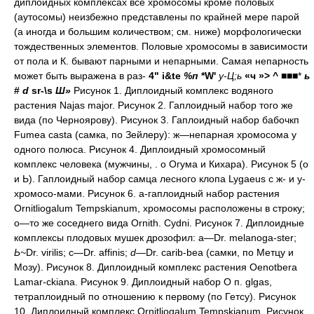
диплоидных комплексах все хромосомы кроме половых
(аутосомы) неизбежно представлены по крайней мере парой
(а иногда и большим количеством; см. ниже) морфологически
тождественных элементов. Половые хромосомы в зависимости
от пола и К. бывают парными и непарными. Самая непарность
может быть выражена в раз-
4"
i&te
%п
*W'
у-Ц;ь
«ч
»>
^
■■■*
ь
#
d
sr-\s
Ш»
Рисунок 1. Диплоидный комплекс водяного
растения Najas major. Рисунок 2. Гаплоидный набор того же
вида (по Черноярову). Рисунок 3. Гаплоидный набор бабочкп
Fumea casta (самка, по Зейлеру): ж—непарная хромосома у
одного полюса. Рисунок 4. Диплоидный хромосомный
комплекс человека (мужчины, . о Огума и Кихара). Рисунок 5 (о
и Ь). Гаплоидный набор самца лесного клопа Lygaeus с ж- и у-
хромосо-мами. Рисунок 6. а-гаплоидный набор растения
Ornitliogalum Tempskianum, хромосомы расположены в строку;
о—то же соседнего вида Ornith. Cydni. Рисунок 7. Диплоидные
комплексы плодовых мушек дрозофил: а—Dr. melanoga-ster;
Ь~
Dr. virilis; с—Dr. affinis;
d
—Dr. carib-bea (самки, по Метцу и
Мозу). Рисунок 8. Диплоидный комплекс растения Oenotbera
Lamar-ckiana. Рисунок 9. Диплоидный набор О п. glgas,
тетраплоидный по отношению к первому (по Гетсу). Рисунок
10. Диплоидный комплекс Ornitliogalum Tempskianum. Рисунок